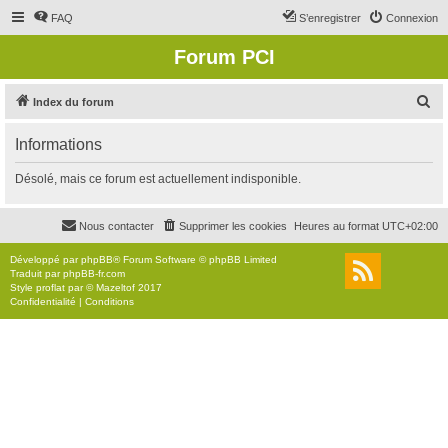
FAQ
S’enregistrer
Connexion
Forum PCI
R
Index du forum
e
Informations
c
h
Désolé, mais ce forum est actuellement indisponible.
e
r
Nous contacter
Supprimer les cookies
Heures au format
UTC+02:00
c
Développé par
phpBB
® Forum Software © phpBB Limited
h
Traduit par
phpBB-fr.com
Style
proflat
par ©
Mazeltof
2017
e
Confidentialité
|
Conditions
r