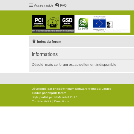
Accès rapide
FAQ
Index du forum
Informations
Désolé, mais ce forum est actuellement indisponible.
Développé par
phpBB
® Forum Software © phpBB Limited
Traduit par
phpBB-fr.com
Style
proflat
par ©
Mazeltof
2017
Confidentialité
|
Conditions