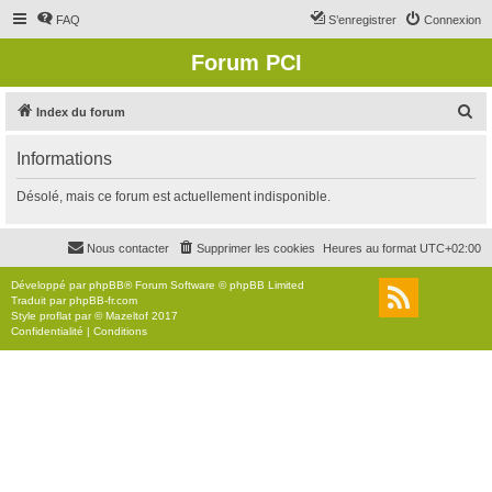
FAQ
S’enregistrer
Connexion
Forum PCI
R
Index du forum
e
Informations
c
h
Désolé, mais ce forum est actuellement indisponible.
e
r
Nous contacter
Supprimer les cookies
Heures au format
UTC+02:00
c
Développé par
phpBB
® Forum Software © phpBB Limited
h
Traduit par
phpBB-fr.com
Style
proflat
par ©
Mazeltof
2017
e
Confidentialité
|
Conditions
r