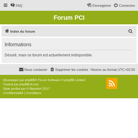
FAQ
S’enregistrer
Connexion
Forum PCI
R
Index du forum
e
Informations
c
h
Désolé, mais ce forum est actuellement indisponible.
e
r
Nous contacter
Supprimer les cookies
Heures au format
UTC+02:00
c
Développé par
phpBB
® Forum Software © phpBB Limited
h
Traduit par
phpBB-fr.com
Style
proflat
par ©
Mazeltof
2017
e
Confidentialité
|
Conditions
r