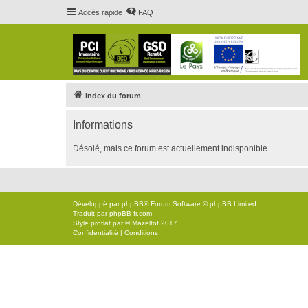
Accès rapide
FAQ
Index du forum
Informations
Désolé, mais ce forum est actuellement indisponible.
Développé par
phpBB
® Forum Software © phpBB Limited
Traduit par
phpBB-fr.com
Style
proflat
par ©
Mazeltof
2017
Confidentialité
|
Conditions