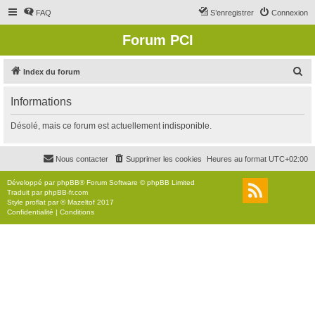
FAQ
S’enregistrer
Connexion
Forum PCI
R
Index du forum
e
Informations
c
h
Désolé, mais ce forum est actuellement indisponible.
e
r
Nous contacter
Supprimer les cookies
Heures au format
UTC+02:00
c
Développé par
phpBB
® Forum Software © phpBB Limited
h
Traduit par
phpBB-fr.com
Style
proflat
par ©
Mazeltof
2017
e
Confidentialité
|
Conditions
r