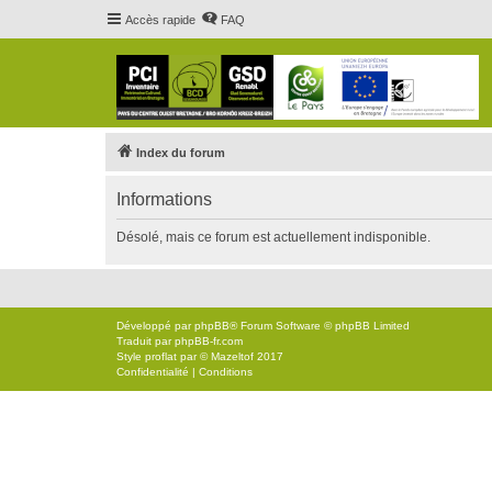
Accès rapide
FAQ
Index du forum
Informations
Désolé, mais ce forum est actuellement indisponible.
Développé par
phpBB
® Forum Software © phpBB Limited
Traduit par
phpBB-fr.com
Style
proflat
par ©
Mazeltof
2017
Confidentialité
|
Conditions