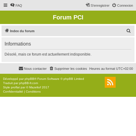
FAQ
S’enregistrer
Connexion
Forum PCI
R
Index du forum
e
Informations
c
h
Désolé, mais ce forum est actuellement indisponible.
e
r
Nous contacter
Supprimer les cookies
Heures au format
UTC+02:00
c
Développé par
phpBB
® Forum Software © phpBB Limited
h
Traduit par
phpBB-fr.com
Style
proflat
par ©
Mazeltof
2017
e
Confidentialité
|
Conditions
r