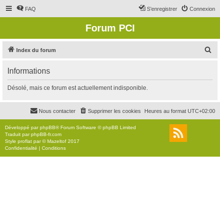
FAQ
S’enregistrer
Connexion
Forum PCI
R
Index du forum
e
Informations
c
h
Désolé, mais ce forum est actuellement indisponible.
e
r
Nous contacter
Supprimer les cookies
Heures au format
UTC+02:00
c
Développé par
phpBB
® Forum Software © phpBB Limited
h
Traduit par
phpBB-fr.com
Style
proflat
par ©
Mazeltof
2017
e
Confidentialité
|
Conditions
r