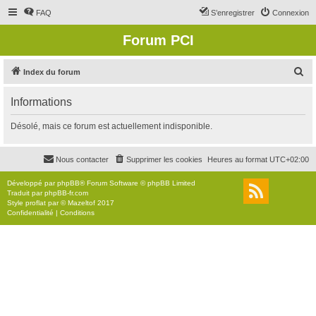
FAQ
S’enregistrer
Connexion
Forum PCI
R
Index du forum
e
Informations
c
h
Désolé, mais ce forum est actuellement indisponible.
e
r
Nous contacter
Supprimer les cookies
Heures au format
UTC+02:00
c
Développé par
phpBB
® Forum Software © phpBB Limited
h
Traduit par
phpBB-fr.com
Style
proflat
par ©
Mazeltof
2017
e
Confidentialité
|
Conditions
r