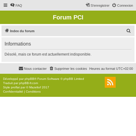
FAQ
S’enregistrer
Connexion
Forum PCI
R
Index du forum
e
Informations
c
h
Désolé, mais ce forum est actuellement indisponible.
e
r
Nous contacter
Supprimer les cookies
Heures au format
UTC+02:00
c
Développé par
phpBB
® Forum Software © phpBB Limited
h
Traduit par
phpBB-fr.com
Style
proflat
par ©
Mazeltof
2017
e
Confidentialité
|
Conditions
r