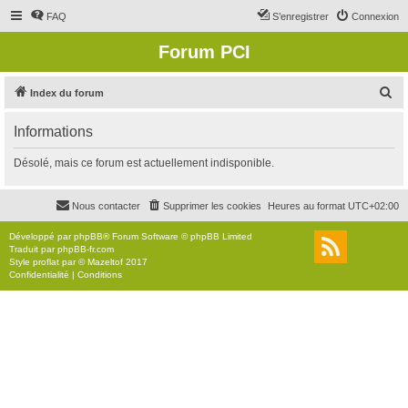
FAQ
S’enregistrer
Connexion
Forum PCI
R
Index du forum
e
Informations
c
h
Désolé, mais ce forum est actuellement indisponible.
e
r
Nous contacter
Supprimer les cookies
Heures au format
UTC+02:00
c
Développé par
phpBB
® Forum Software © phpBB Limited
h
Traduit par
phpBB-fr.com
Style
proflat
par ©
Mazeltof
2017
e
Confidentialité
|
Conditions
r