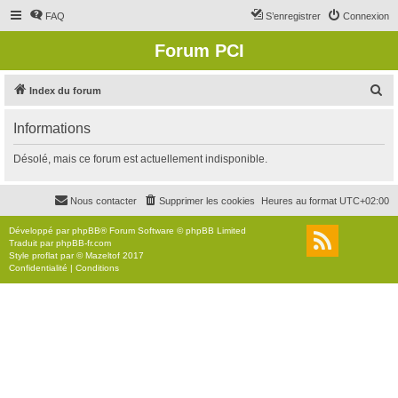
FAQ
S’enregistrer
Connexion
Forum PCI
R
Index du forum
e
Informations
c
h
Désolé, mais ce forum est actuellement indisponible.
e
r
Nous contacter
Supprimer les cookies
Heures au format
UTC+02:00
c
Développé par
phpBB
® Forum Software © phpBB Limited
h
Traduit par
phpBB-fr.com
Style
proflat
par ©
Mazeltof
2017
e
Confidentialité
|
Conditions
r