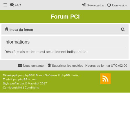
FAQ
S’enregistrer
Connexion
Forum PCI
R
Index du forum
e
Informations
c
h
Désolé, mais ce forum est actuellement indisponible.
e
r
Nous contacter
Supprimer les cookies
Heures au format
UTC+02:00
c
Développé par
phpBB
® Forum Software © phpBB Limited
h
Traduit par
phpBB-fr.com
Style
proflat
par ©
Mazeltof
2017
e
Confidentialité
|
Conditions
r