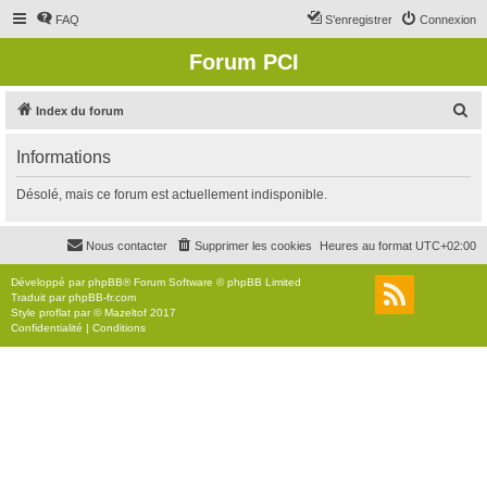
FAQ
S’enregistrer
Connexion
Forum PCI
R
Index du forum
e
Informations
c
h
Désolé, mais ce forum est actuellement indisponible.
e
r
Nous contacter
Supprimer les cookies
Heures au format
UTC+02:00
c
Développé par
phpBB
® Forum Software © phpBB Limited
h
Traduit par
phpBB-fr.com
Style
proflat
par ©
Mazeltof
2017
e
Confidentialité
|
Conditions
r