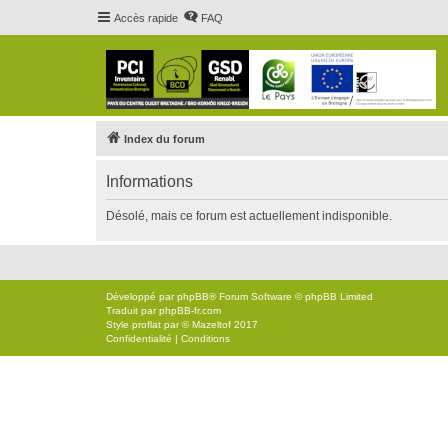
Accès rapide
FAQ
Index du forum
Informations
Désolé, mais ce forum est actuellement indisponible.
Développé par
phpBB
® Forum Software © phpBB Limited
Traduit par
phpBB-fr.com
Style
proflat
par ©
Mazeltof
2017
Confidentialité
|
Conditions