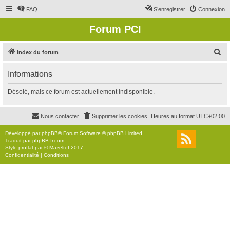
FAQ
S’enregistrer
Connexion
Forum PCI
R
Index du forum
e
Informations
c
h
Désolé, mais ce forum est actuellement indisponible.
e
r
Nous contacter
Supprimer les cookies
Heures au format
UTC+02:00
c
Développé par
phpBB
® Forum Software © phpBB Limited
h
Traduit par
phpBB-fr.com
Style
proflat
par ©
Mazeltof
2017
e
Confidentialité
|
Conditions
r