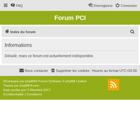
FAQ
S’enregistrer
Connexion
Forum PCI
R
Index du forum
e
Informations
c
h
Désolé, mais ce forum est actuellement indisponible.
e
r
Nous contacter
Supprimer les cookies
Heures au format
UTC+02:00
c
Développé par
phpBB
® Forum Software © phpBB Limited
h
Traduit par
phpBB-fr.com
Style
proflat
par ©
Mazeltof
2017
e
Confidentialité
|
Conditions
r