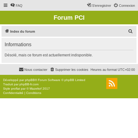
FAQ
S’enregistrer
Connexion
Forum PCI
R
Index du forum
e
Informations
c
h
Désolé, mais ce forum est actuellement indisponible.
e
r
Nous contacter
Supprimer les cookies
Heures au format
UTC+02:00
c
Développé par
phpBB
® Forum Software © phpBB Limited
h
Traduit par
phpBB-fr.com
Style
proflat
par ©
Mazeltof
2017
e
Confidentialité
|
Conditions
r