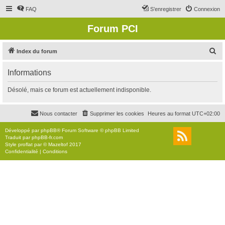
FAQ
S’enregistrer
Connexion
Forum PCI
R
Index du forum
e
Informations
c
h
Désolé, mais ce forum est actuellement indisponible.
e
r
Nous contacter
Supprimer les cookies
Heures au format
UTC+02:00
c
Développé par
phpBB
® Forum Software © phpBB Limited
h
Traduit par
phpBB-fr.com
Style
proflat
par ©
Mazeltof
2017
e
Confidentialité
|
Conditions
r