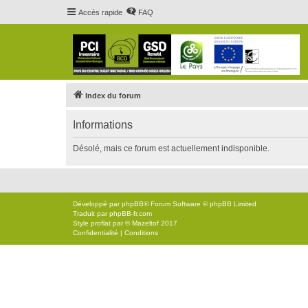
Accès rapide
FAQ
Index du forum
Informations
Désolé, mais ce forum est actuellement indisponible.
Développé par
phpBB
® Forum Software © phpBB Limited
Traduit par
phpBB-fr.com
Style
proflat
par ©
Mazeltof
2017
Confidentialité
|
Conditions