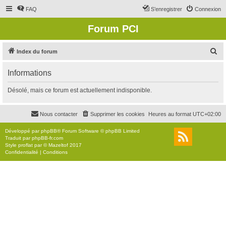
FAQ
S’enregistrer
Connexion
Forum PCI
R
Index du forum
e
Informations
c
h
Désolé, mais ce forum est actuellement indisponible.
e
r
Nous contacter
Supprimer les cookies
Heures au format
UTC+02:00
c
Développé par
phpBB
® Forum Software © phpBB Limited
h
Traduit par
phpBB-fr.com
Style
proflat
par ©
Mazeltof
2017
e
Confidentialité
|
Conditions
r