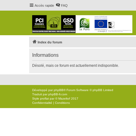
Accès rapide
FAQ
Index du forum
Informations
Désolé, mais ce forum est actuellement indisponible.
Développé par
phpBB
® Forum Software © phpBB Limited
Traduit par
phpBB-fr.com
Style
proflat
par ©
Mazeltof
2017
Confidentialité
|
Conditions