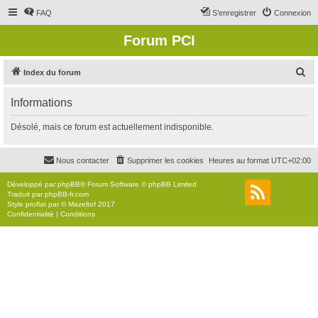
FAQ
S’enregistrer
Connexion
Forum PCI
R
Index du forum
e
Informations
c
h
Désolé, mais ce forum est actuellement indisponible.
e
r
Nous contacter
Supprimer les cookies
Heures au format
UTC+02:00
c
Développé par
phpBB
® Forum Software © phpBB Limited
h
Traduit par
phpBB-fr.com
Style
proflat
par ©
Mazeltof
2017
e
Confidentialité
|
Conditions
r