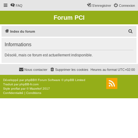
FAQ
S’enregistrer
Connexion
Forum PCI
R
Index du forum
e
Informations
c
h
Désolé, mais ce forum est actuellement indisponible.
e
r
Nous contacter
Supprimer les cookies
Heures au format
UTC+02:00
c
Développé par
phpBB
® Forum Software © phpBB Limited
h
Traduit par
phpBB-fr.com
Style
proflat
par ©
Mazeltof
2017
e
Confidentialité
|
Conditions
r