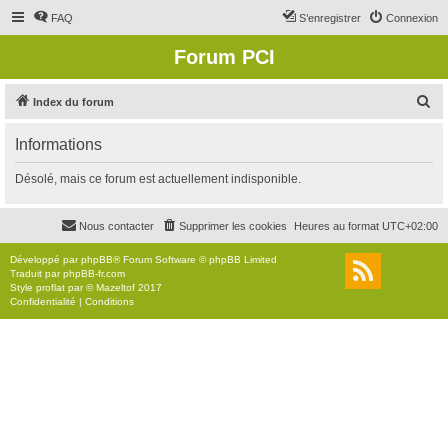
FAQ
S’enregistrer
Connexion
Forum PCI
R
Index du forum
e
Informations
c
h
Désolé, mais ce forum est actuellement indisponible.
e
r
Nous contacter
Supprimer les cookies
Heures au format
UTC+02:00
c
Développé par
phpBB
® Forum Software © phpBB Limited
h
Traduit par
phpBB-fr.com
Style
proflat
par ©
Mazeltof
2017
e
Confidentialité
|
Conditions
r