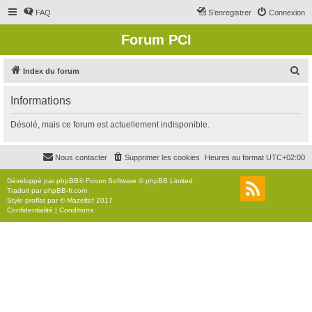
FAQ
S’enregistrer
Connexion
Forum PCI
R
Index du forum
e
Informations
c
h
Désolé, mais ce forum est actuellement indisponible.
e
r
Nous contacter
Supprimer les cookies
Heures au format
UTC+02:00
c
Développé par
phpBB
® Forum Software © phpBB Limited
h
Traduit par
phpBB-fr.com
Style
proflat
par ©
Mazeltof
2017
e
Confidentialité
|
Conditions
r