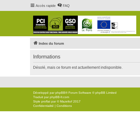
Accès rapide
FAQ
Index du forum
Informations
Désolé, mais ce forum est actuellement indisponible.
Développé par
phpBB
® Forum Software © phpBB Limited
Traduit par
phpBB-fr.com
Style
proflat
par ©
Mazeltof
2017
Confidentialité
|
Conditions