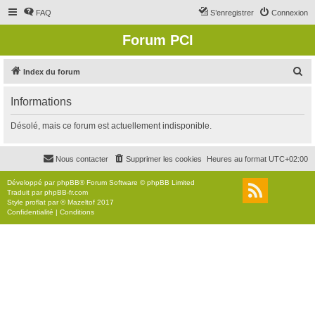
FAQ
S’enregistrer
Connexion
Forum PCI
R
Index du forum
e
Informations
c
h
Désolé, mais ce forum est actuellement indisponible.
e
r
Nous contacter
Supprimer les cookies
Heures au format
UTC+02:00
c
Développé par
phpBB
® Forum Software © phpBB Limited
h
Traduit par
phpBB-fr.com
Style
proflat
par ©
Mazeltof
2017
e
Confidentialité
|
Conditions
r