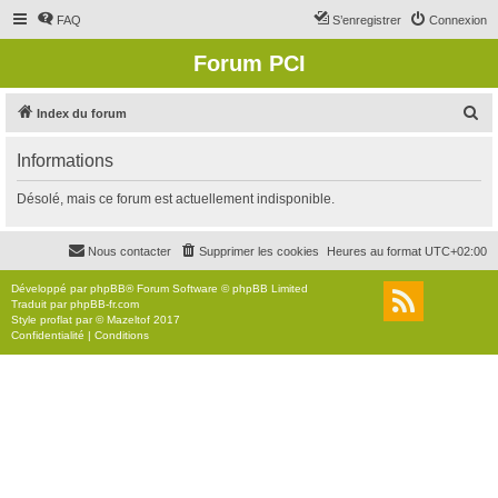
FAQ
S’enregistrer
Connexion
Forum PCI
R
Index du forum
e
Informations
c
h
Désolé, mais ce forum est actuellement indisponible.
e
r
Nous contacter
Supprimer les cookies
Heures au format
UTC+02:00
c
Développé par
phpBB
® Forum Software © phpBB Limited
h
Traduit par
phpBB-fr.com
Style
proflat
par ©
Mazeltof
2017
e
Confidentialité
|
Conditions
r