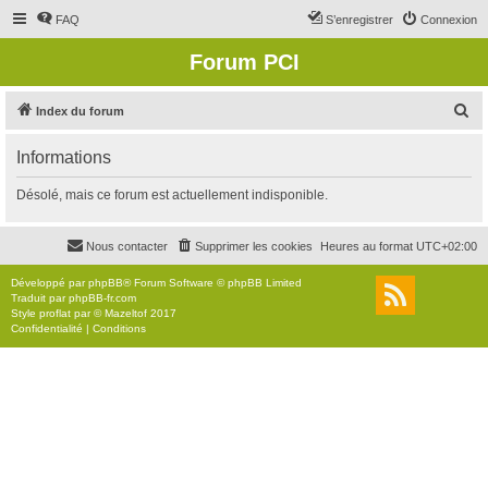
FAQ
S’enregistrer
Connexion
Forum PCI
R
Index du forum
e
Informations
c
h
Désolé, mais ce forum est actuellement indisponible.
e
r
Nous contacter
Supprimer les cookies
Heures au format
UTC+02:00
c
Développé par
phpBB
® Forum Software © phpBB Limited
h
Traduit par
phpBB-fr.com
Style
proflat
par ©
Mazeltof
2017
e
Confidentialité
|
Conditions
r