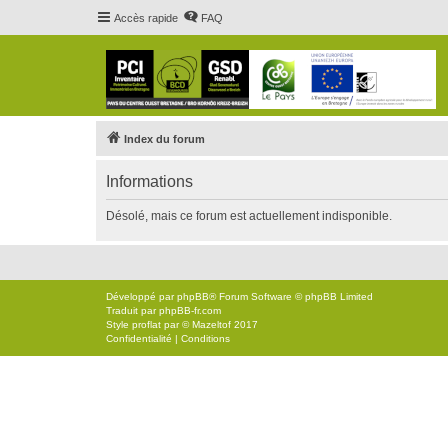
Accès rapide
FAQ
Index du forum
Informations
Désolé, mais ce forum est actuellement indisponible.
Développé par
phpBB
® Forum Software © phpBB Limited
Traduit par
phpBB-fr.com
Style
proflat
par ©
Mazeltof
2017
Confidentialité
|
Conditions