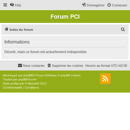
FAQ
S’enregistrer
Connexion
Forum PCI
R
Index du forum
e
Informations
c
h
Désolé, mais ce forum est actuellement indisponible.
e
r
Nous contacter
Supprimer les cookies
Heures au format
UTC+02:00
c
Développé par
phpBB
® Forum Software © phpBB Limited
h
Traduit par
phpBB-fr.com
Style
proflat
par ©
Mazeltof
2017
e
Confidentialité
|
Conditions
r