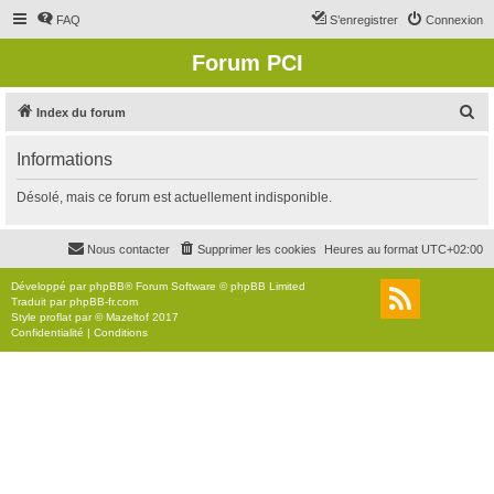
FAQ
S’enregistrer
Connexion
Forum PCI
R
Index du forum
e
Informations
c
h
Désolé, mais ce forum est actuellement indisponible.
e
r
Nous contacter
Supprimer les cookies
Heures au format
UTC+02:00
c
Développé par
phpBB
® Forum Software © phpBB Limited
h
Traduit par
phpBB-fr.com
Style
proflat
par ©
Mazeltof
2017
e
Confidentialité
|
Conditions
r