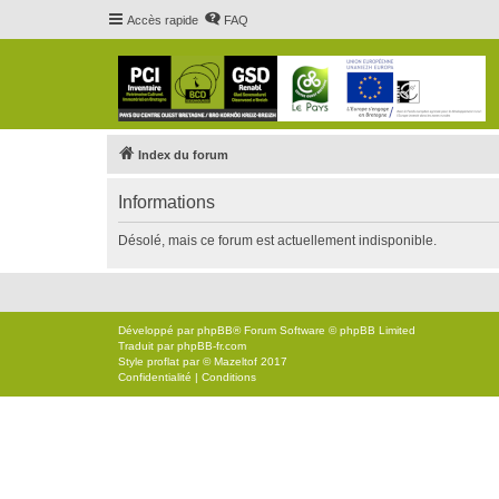
Accès rapide
FAQ
Index du forum
Informations
Désolé, mais ce forum est actuellement indisponible.
Développé par
phpBB
® Forum Software © phpBB Limited
Traduit par
phpBB-fr.com
Style
proflat
par ©
Mazeltof
2017
Confidentialité
|
Conditions