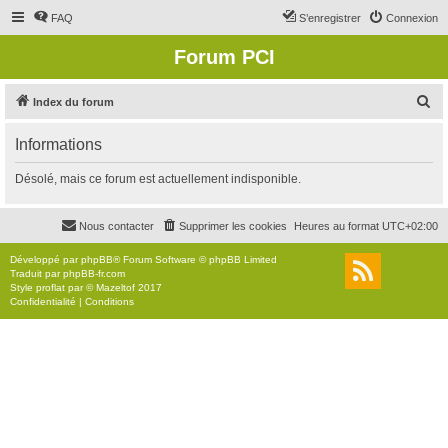
FAQ
S’enregistrer
Connexion
Forum PCI
R
Index du forum
e
Informations
c
h
Désolé, mais ce forum est actuellement indisponible.
e
r
Nous contacter
Supprimer les cookies
Heures au format
UTC+02:00
c
Développé par
phpBB
® Forum Software © phpBB Limited
h
Traduit par
phpBB-fr.com
Style
proflat
par ©
Mazeltof
2017
e
Confidentialité
|
Conditions
r