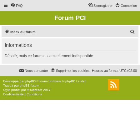
FAQ
S’enregistrer
Connexion
Forum PCI
R
Index du forum
e
Informations
c
h
Désolé, mais ce forum est actuellement indisponible.
e
r
Nous contacter
Supprimer les cookies
Heures au format
UTC+02:00
c
Développé par
phpBB
® Forum Software © phpBB Limited
h
Traduit par
phpBB-fr.com
Style
proflat
par ©
Mazeltof
2017
e
Confidentialité
|
Conditions
r