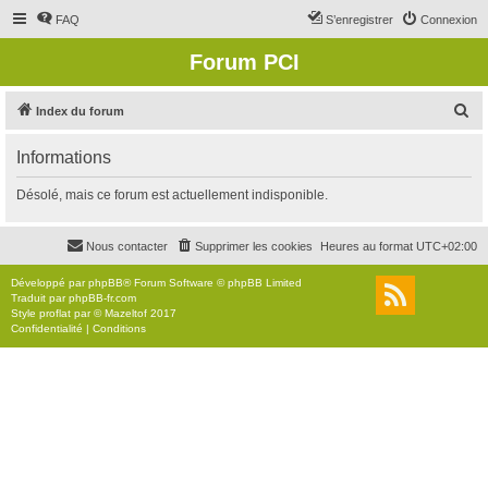
FAQ
S’enregistrer
Connexion
Forum PCI
R
Index du forum
e
Informations
c
h
Désolé, mais ce forum est actuellement indisponible.
e
r
Nous contacter
Supprimer les cookies
Heures au format
UTC+02:00
c
Développé par
phpBB
® Forum Software © phpBB Limited
h
Traduit par
phpBB-fr.com
Style
proflat
par ©
Mazeltof
2017
e
Confidentialité
|
Conditions
r