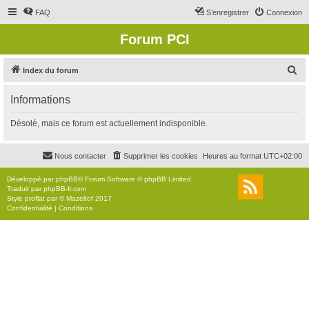
FAQ
S’enregistrer
Connexion
Forum PCI
R
Index du forum
e
Informations
c
h
Désolé, mais ce forum est actuellement indisponible.
e
r
Nous contacter
Supprimer les cookies
Heures au format
UTC+02:00
c
Développé par
phpBB
® Forum Software © phpBB Limited
h
Traduit par
phpBB-fr.com
Style
proflat
par ©
Mazeltof
2017
e
Confidentialité
|
Conditions
r