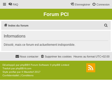
FAQ
S’enregistrer
Connexion
Forum PCI
R
Index du forum
e
Informations
c
h
Désolé, mais ce forum est actuellement indisponible.
e
r
Nous contacter
Supprimer les cookies
Heures au format
UTC+02:00
c
Développé par
phpBB
® Forum Software © phpBB Limited
h
Traduit par
phpBB-fr.com
Style
proflat
par ©
Mazeltof
2017
e
Confidentialité
|
Conditions
r