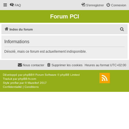
FAQ
S’enregistrer
Connexion
Forum PCI
R
Index du forum
e
Informations
c
h
Désolé, mais ce forum est actuellement indisponible.
e
r
Nous contacter
Supprimer les cookies
Heures au format
UTC+02:00
c
Développé par
phpBB
® Forum Software © phpBB Limited
h
Traduit par
phpBB-fr.com
Style
proflat
par ©
Mazeltof
2017
e
Confidentialité
|
Conditions
r