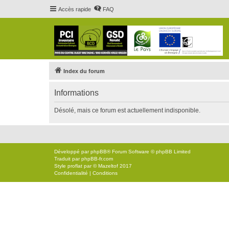
Accès rapide
FAQ
Index du forum
Informations
Désolé, mais ce forum est actuellement indisponible.
Développé par
phpBB
® Forum Software © phpBB Limited
Traduit par
phpBB-fr.com
Style
proflat
par ©
Mazeltof
2017
Confidentialité
|
Conditions