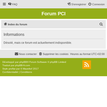
FAQ
S’enregistrer
Connexion
Forum PCI
R
Index du forum
e
Informations
c
h
Désolé, mais ce forum est actuellement indisponible.
e
r
Nous contacter
Supprimer les cookies
Heures au format
UTC+02:00
c
Développé par
phpBB
® Forum Software © phpBB Limited
h
Traduit par
phpBB-fr.com
Style
proflat
par ©
Mazeltof
2017
e
Confidentialité
|
Conditions
r