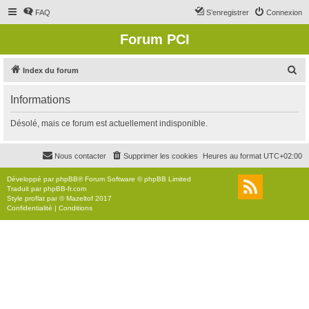
FAQ
S’enregistrer
Connexion
Forum PCI
R
Index du forum
e
Informations
c
h
Désolé, mais ce forum est actuellement indisponible.
e
r
Nous contacter
Supprimer les cookies
Heures au format
UTC+02:00
c
Développé par
phpBB
® Forum Software © phpBB Limited
h
Traduit par
phpBB-fr.com
Style
proflat
par ©
Mazeltof
2017
e
Confidentialité
|
Conditions
r