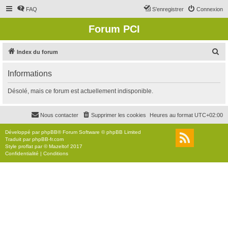
FAQ
S’enregistrer
Connexion
Forum PCI
R
Index du forum
e
Informations
c
h
Désolé, mais ce forum est actuellement indisponible.
e
r
Nous contacter
Supprimer les cookies
Heures au format
UTC+02:00
c
Développé par
phpBB
® Forum Software © phpBB Limited
h
Traduit par
phpBB-fr.com
Style
proflat
par ©
Mazeltof
2017
e
Confidentialité
|
Conditions
r