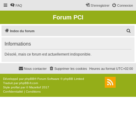
FAQ
S’enregistrer
Connexion
Forum PCI
R
Index du forum
e
Informations
c
h
Désolé, mais ce forum est actuellement indisponible.
e
r
Nous contacter
Supprimer les cookies
Heures au format
UTC+02:00
c
Développé par
phpBB
® Forum Software © phpBB Limited
h
Traduit par
phpBB-fr.com
Style
proflat
par ©
Mazeltof
2017
e
Confidentialité
|
Conditions
r