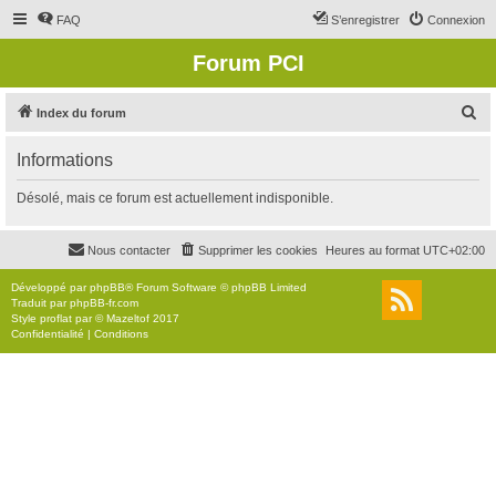
FAQ
S’enregistrer
Connexion
Forum PCI
R
Index du forum
e
Informations
c
h
Désolé, mais ce forum est actuellement indisponible.
e
r
Nous contacter
Supprimer les cookies
Heures au format
UTC+02:00
c
Développé par
phpBB
® Forum Software © phpBB Limited
h
Traduit par
phpBB-fr.com
Style
proflat
par ©
Mazeltof
2017
e
Confidentialité
|
Conditions
r