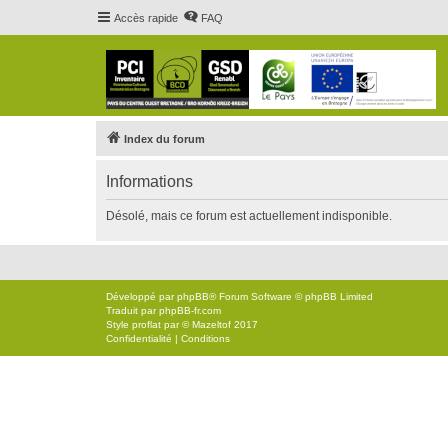
Accès rapide
FAQ
Index du forum
Informations
Désolé, mais ce forum est actuellement indisponible.
Développé par
phpBB
® Forum Software © phpBB Limited
Traduit par
phpBB-fr.com
Style
proflat
par ©
Mazeltof
2017
Confidentialité
|
Conditions