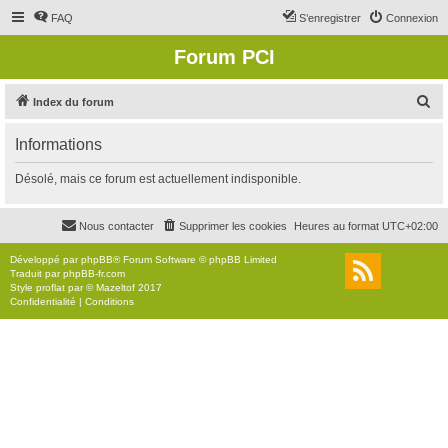
FAQ
S’enregistrer
Connexion
Forum PCI
R
Index du forum
e
Informations
c
h
Désolé, mais ce forum est actuellement indisponible.
e
r
Nous contacter
Supprimer les cookies
Heures au format
UTC+02:00
c
Développé par
phpBB
® Forum Software © phpBB Limited
h
Traduit par
phpBB-fr.com
Style
proflat
par ©
Mazeltof
2017
e
Confidentialité
|
Conditions
r