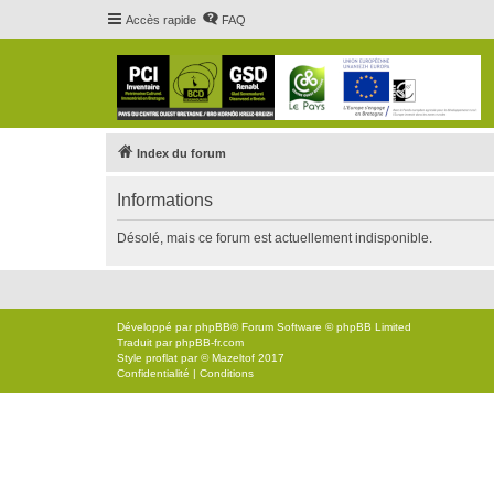
Accès rapide
FAQ
Index du forum
Informations
Désolé, mais ce forum est actuellement indisponible.
Développé par
phpBB
® Forum Software © phpBB Limited
Traduit par
phpBB-fr.com
Style
proflat
par ©
Mazeltof
2017
Confidentialité
|
Conditions